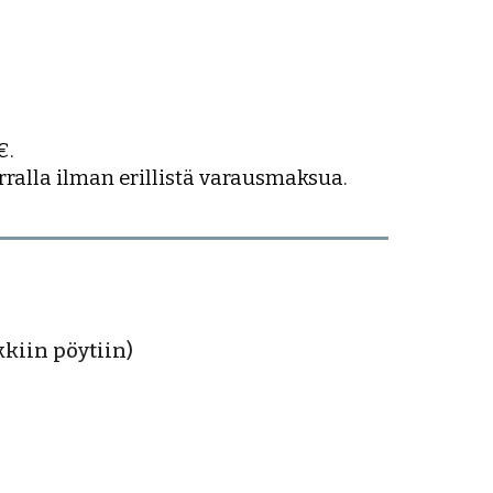
.
€
.
rralla ilman erillistä varausmaksua.
kkiin pöytiin)