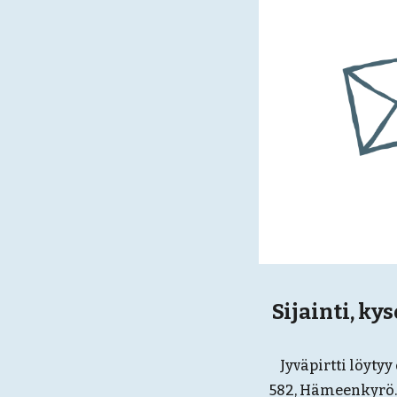
Sijainti, k
ys
Jyväpirtti löyty
582, Hämeenkyrö. 