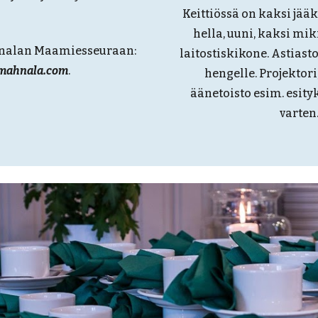
Keittiössä on kaksi jää
hella, uuni, kaksi mi
hnalan Maamiesseuraan:
laitostiskikone. Astiast
mahnala.com
.
hengelle. Projektor
äänetoisto esim. esity
varten