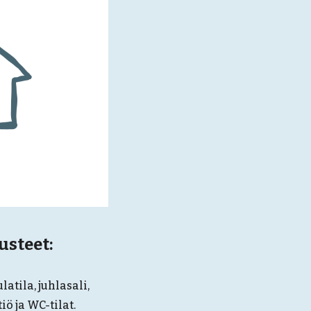
rusteet
:
ulatila, juhlasali,
iö ja WC-tilat.