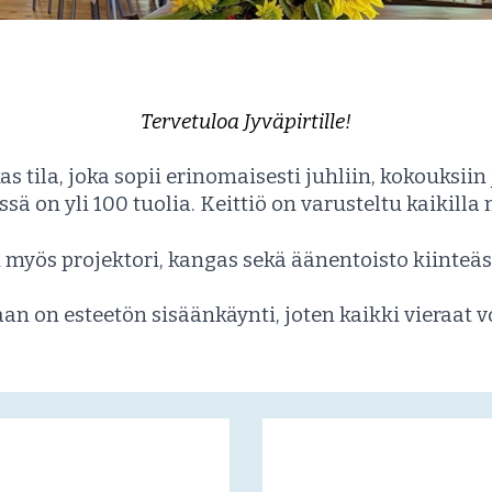
Tervetuloa Jyväpirt
ille
!
s tila, joka sopii erinomaisesti juhliin, kokouksiin
ssä on yli 100 tuolia. K
eittiö
on varusteltu kaikilla
n myös projektori, kangas sekä äänentoisto kiinteäs
laan
on esteetön
sisäänkäynti
, joten kaikki vieraat 