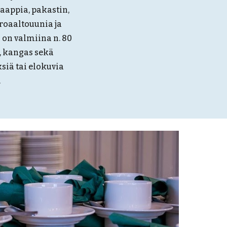
kaappia, pakastin,
kroaaltouunia ja
o on valmiina n. 80
i, kangas sekä
ksiä tai elokuvia
.