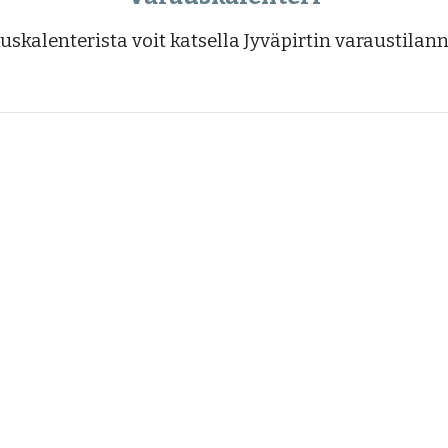
uskalenteris
ta
voit katsella Jyväpirtin varaustilan