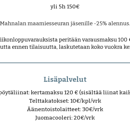
yli 5h 150€
Mahnalan maamiesseuran jäsenille -25% alennus
iikonloppuvarauksista peritään varausmaksu 100 
utta ennen tilaisuutta, laskutetaan koko vuokra ke
Lisäpalvelut
pöytäliinat: kertamaksu 120 € (sisältää liinat kai
Telttakatokset: 10€/kpl/vrk
Äänentoistolaitteet: 30€/vrk
Juomacooleri: 20€/vrk