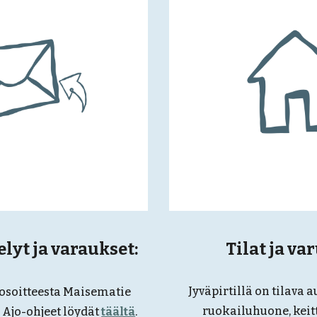
elyt ja varaukset:
Tilat ja va
Jyväpirt
illä on tilava a
y osoitteesta Maisematie
ruokailuhuone, keitt
Ajo-ohjeet löydät
täältä
.