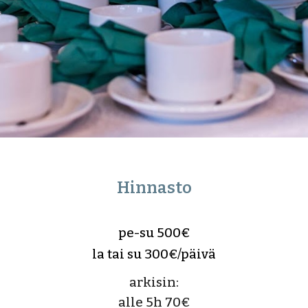
Hinnasto
pe-su 500€
la tai su 300€/päivä
arkisin:
alle 5h 70€