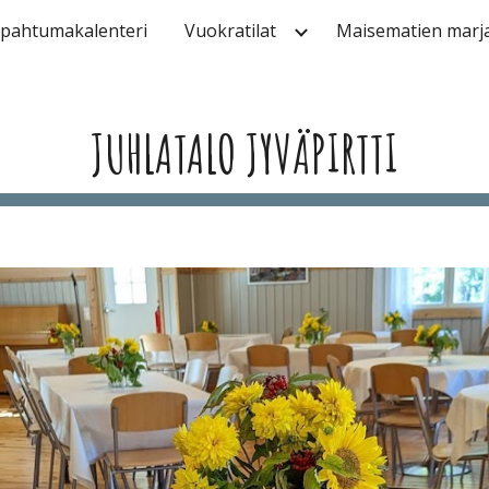
pahtumakalenteri
Vuokratilat
Maisematien marja
ip to main content
Skip to navigat
JUHLATALO JYVÄPIRTTI