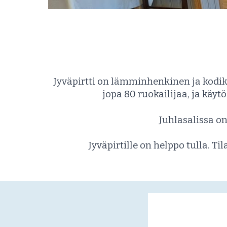
Jyväpirtti on lämminhenkinen ja kodika
jopa 80 ruokailijaa, ja käytö
Juhlasalissa o
Jyväpirt
ille
on helppo tulla
. Ti