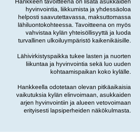
Hankkeen tavoitteena on lisätä asukkaiden
hyvinvointia, liikkumista ja yhdessäoloa
helposti saavutettavassa, maksuttomassa
lähiluontokohteessa.
Tavoitteena on myös
vahvistaa kylän yhteisöllisyyttä ja luoda
turvallinen ulkoiluympäristö kaikenikäisille.
Lähivirkistyspaikka tukee
lasten ja nuorten
liikuntaa ja hyvinvointia sekä luo uuden
kohtaamispaikan koko kylälle.
Hankkeella odotetaan olevan pitkäaikaisia
vaikutuksia kylän elinvoimaan, asukkaiden
arjen hyvinvointiin ja alueen vetovoimaan
erityisesti lapsiperheiden näkökulmasta.