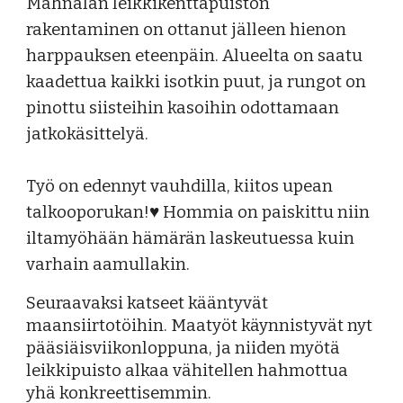
Mahnalan leikkikenttäpuiston
rakentaminen on ottanut jälleen hienon
harppauksen eteenpäin. Alueelta on saatu
kaadettua kaikki isotkin puut, ja rungot on
pinottu siisteihin kasoihin odottamaan
jatkokäsittelyä.
Työ on edennyt vauhdilla, kiitos upean
talkooporukan!♥️ Hommia on paiskittu niin
iltamyöhään hämärän laskeutuessa kuin
varhain aamullakin.
Seuraavaksi katseet kääntyvät
maansiirtotöihin. Maatyöt käynnistyvät nyt
pääsiäisviikonloppuna, ja niiden myötä
leikkipuisto alkaa vähitellen hahmottua
yhä konkreettisemmin.