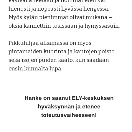
kävivät ahkerasti ja hommat etenivät
hienosti ja nopeasti hyvässä hengessä.
Myös kylän pienimmät olivat mukana –
o
ksia kannettiin tosissaan ja hymyssäsuin.
Pikkuhiljaa a
lkamassa on myös
pintamaiden kuorinta ja kantojen poisto
sekä isojen puiden kaato, kun saadaan
ensin
kunnalta lupa.
Hanke on saanut ELY-keskuksen
hyväksynnän ja etenee
toteutusvaiheeseen!