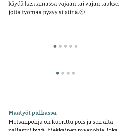
käydä kasaamassa vajaan tai vajan taakse,
jotta työmaa pysyy siistinä.🙂
M
aatyöt pulkassa
.
Metsänpohja on kuorittu pois ja sen alta
paljastui hyvä, hiekkainen maapohja, joka