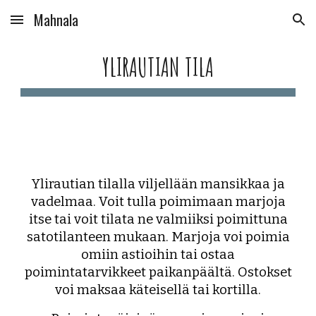
Mahnala
Skip to main content
Skip to navigation
YLIRAUTIAN TILA
Ylirautian t
ilalla viljellään mansikkaa ja
vadelmaa. Voit tulla poimimaan marjoja
itse tai voit tilata ne valmiiksi poimittuna
satotilanteen mukaan. Marjoja voi poimia
omiin astioihin tai ostaa
poimintatarvikkeet paikanpäältä. Ostokset
voi maksaa käteisellä tai kortilla.