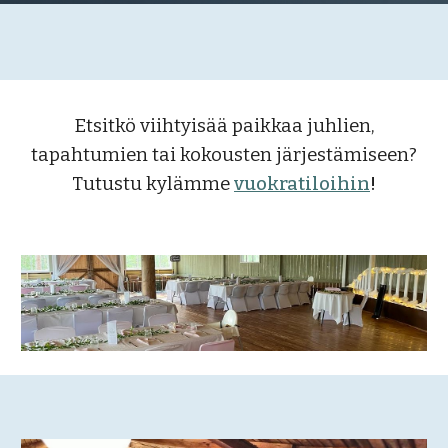
Etsitkö viihtyisää paikkaa juhlien,
tapahtumien tai kokousten järjestämiseen?
Tutustu
kylämme
vuokra
tiloihin
!