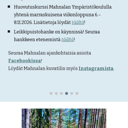
Huovutuskurssi Mahnalan Ympäristökoululla
yhtenä marraskuisena viikonloppuna
6.–
8.11.2026. Lisätietoja löydät
täältä
!
Leikkipuistohanke on käynnissä! Seuraa
hankkeen etenemistä
täältä
!
Seuraa Mahnalan
ajankohtaisia asioita
Facebookissa
!
Löydät Mahnalan
kuvatilin
myös
In
stagramista
.