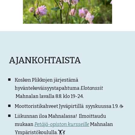
AJANKOHTAISTA
Kosken Plikkojen järjestämä
hyväntekeväisyystapahtuma
Elotanssit
Mahnalan lavalla 8.8. klo 19-24.
Moottoristikahveet
Jyväp
irtillä
syyskuussa 1.9. ☕
Liikunnan iloa Mahnalassa!
Ilmoittaudu
mukaan
Petäjä-opiston kursseille
Mahnalan
Ympäristökoulull
a
.
🏋️💃