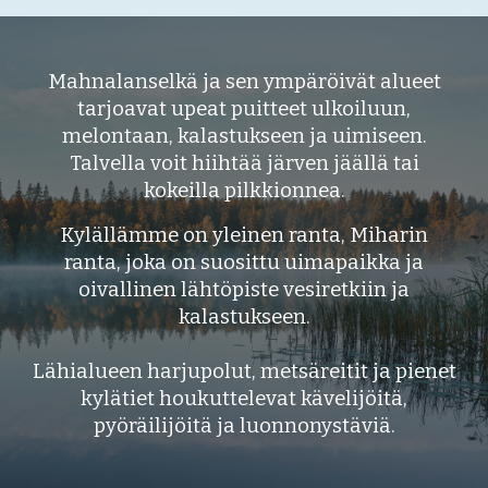
Mahnalanselkä ja sen ympä
röivät alueet
tarjoa
vat
upeat puitteet ulkoiluun,
melontaan, kalastukseen ja uimiseen
.
Talvella voit hiihtää järven jäällä tai
kokeilla pilkkionnea.
Kylä
llämme on yleinen ranta,
Miharin
ranta
, joka on suosittu uimapaikka ja
oivallinen lähtöpiste vesiretkiin
ja
kalastukseen.
Lähialueen
harjupolut,
metsäreitit ja pienet
kylätiet houkuttelevat kävelijöitä,
pyöräilijöitä ja luonnonystäviä.